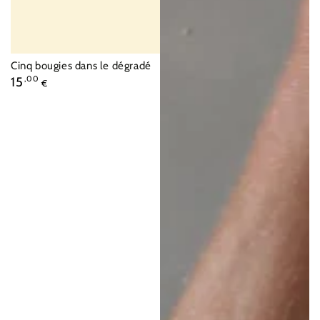
Fournisseur:
Cinq bougies dans le dégradé
Prix
15
,00
€
normal