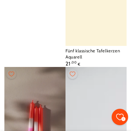
Fournisseur:
Fünf klassische Tafelkerzen
Aquarell
Prix
21
,00
€
normal
0