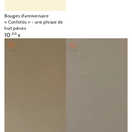
Fournisseur:
Bougies d’anniversaire
« Confettis » - une phrase de
huit pièces
Prix
10
,00
€
normal