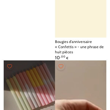
Fournisseur:
Bougies d’anniversaire
« Confettis » - une phrase de
huit pièces
Prix
10
,00
€
normal