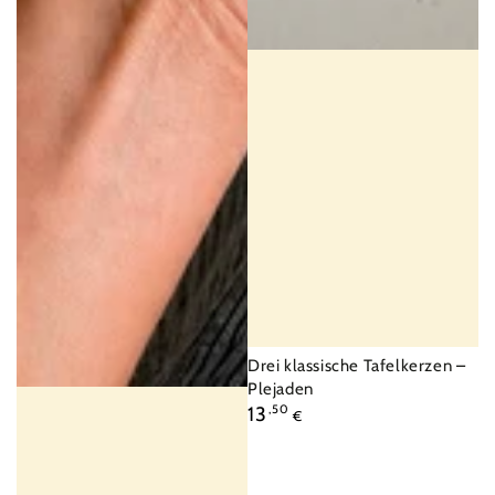
Fournisseur:
Drei klassische Tafelkerzen –
Plejaden
Prix
13
,50
€
normal