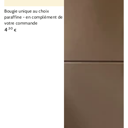
Fournisseur:
Bougie unique au choix
paraffine - en complément de
votre commande
Prix
4
,50
€
normal