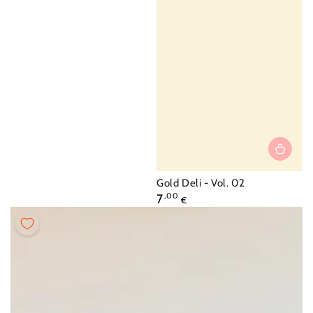
Vendor:
Gold Deli - Vol. 02
Regular
7
,00
€
price