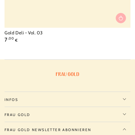
Vendor:
Gold Deli - Vol. 03
Regular
7
,00
€
price
INFOS
FRAU GOLD
FRAU GOLD NEWSLETTER ABONNIEREN