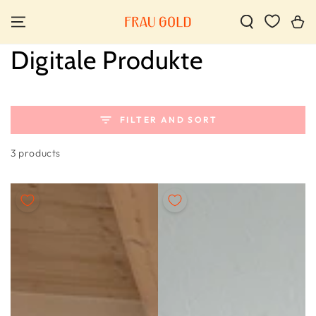
SKIP TO
CONTENT
Cart
Collection:
Digitale Produkte
FILTER AND SORT
3 products