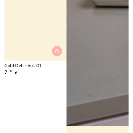
Vendor:
Gold Deli - Vol. 01
Regular
7
,00
€
price