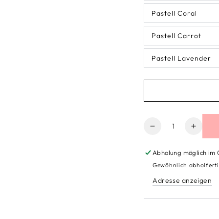
Pastell Coral
Pastell Carrot
Pastell Lavender
Anzahl
Verringere
Erhöh
die
die
Menge
Meng
Abholung möglich im
für
für
Gewöhnlich abholferti
MT
MT
Adresse anzeigen
Original
Origin
Masking
Maski
Tape/
Tape/
Washitape
Washi