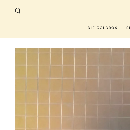
ZUM INHALT
SPRINGEN
DIE GOLDBOX
S
ZU DEN
PRODUKTINFORMATIONEN
SPRINGEN