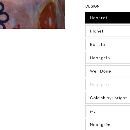
DESIGN
Neonrot
Planet
Barista
Neongelb
Well Done
Neonpink
Gold shiny+bright
ivy
Neongrün