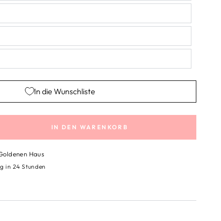
In die Wunschliste
IN DEN WARENKORB
e
e
 Goldenen Haus
g in 24 Stunden
al
ng
tape