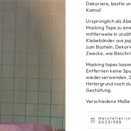
Dekoriere, bastle u
Kamoi!
Ursprünglich als Abd
Masking Tape zu ein
mittlerweile in unz
Klebebänder aus jap
zum Basteln, Dekori
Zwecke, wie Beschri
Masking tapes lassen
Entfernen keine Spu
wiederverwenden. Da
Hintergrund noch du
Gestaltung.
Verschiedene Maße 
Hersteller:
2023/988