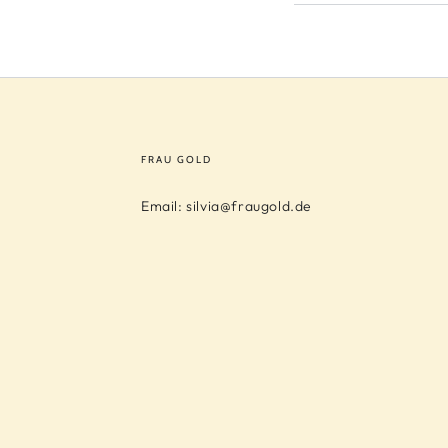
–
–
Linde
Linde
FRAU GOLD
Email: silvia@fraugold.de