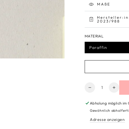
MAßE
Hersteller:
2023/988
MATERIAL
Paraffin
Anzahl
Verringere
Erhöh
die
die
Menge
Meng
Abholung möglich im
für
für
Gewöhnlich abholferti
Drei
Drei
Adresse anzeigen
klassische
klassi
Tafelkerzen
Tafelk