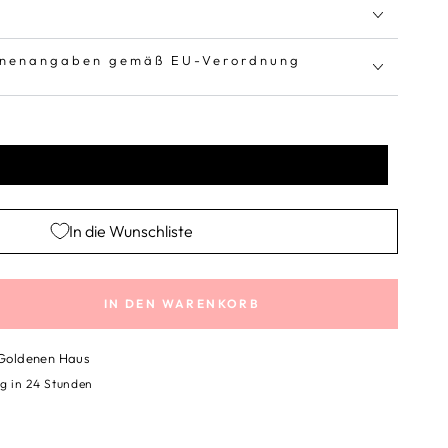
innenangaben gemäß EU-Verordnung
In die Wunschliste
IN DEN WARENKORB
e
e
 Goldenen Haus
g in 24 Stunden
sche
erzen