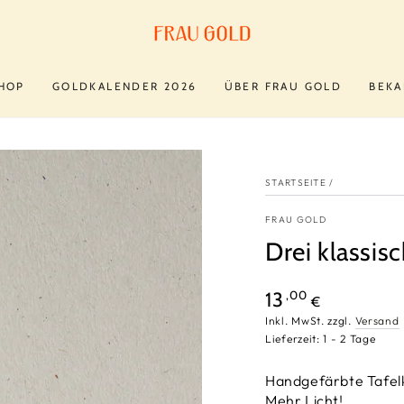
HOP
GOLDKALENDER 2026
ÜBER FRAU GOLD
BEKA
STARTSEITE
/
FRAU GOLD
Drei klassis
Regulärer
,00
13
€
Preis
Inkl. MwSt. zzgl.
Versand
Lieferzeit: 1 - 2 Tage
Handgefärbte Tafelk
Mehr Licht!